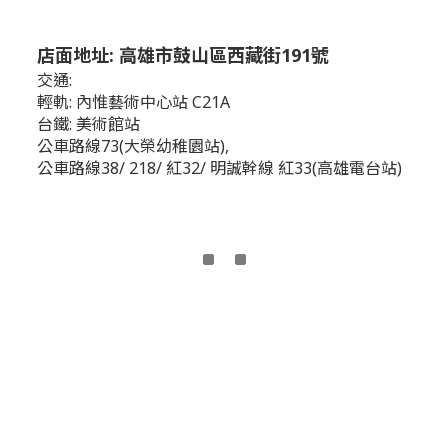
店面地址: 高雄市鼓山區西藏街191號
交通:
輕軌: 內惟藝術中心站 C21A
台鐵: 美術館站
公車路線73(大榮幼稚園站),
公車路線38/ 218/ 紅32/ 明誠幹線 紅33(高雄電台站)