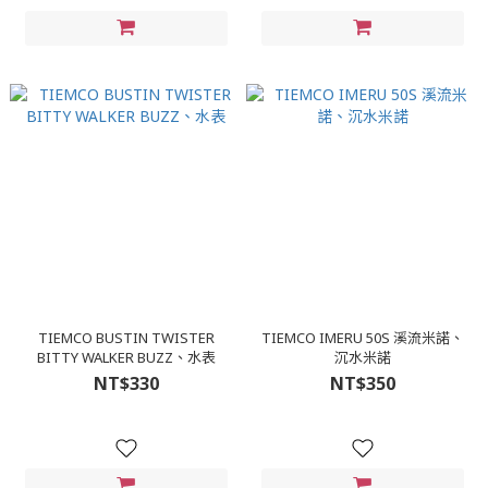
TIEMCO BUSTIN TWISTER
TIEMCO IMERU 50S 溪流米諾、
BITTY WALKER BUZZ、水表
沉水米諾
NT$330
NT$350