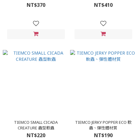
NT$370
NT$410
TIEMCO SMALL CICADA
TIEMCO JERKY POPPER ECO 軟
CREATURE 蟲型軟蟲
蟲、彈性體材質
NT$220
NT$190