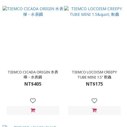
TIEMCO CICADA ORIGIN 水表
TIEMCO LOCOISM CREEPY
禪、水表餌
TUBE MINI 1.5" 軟蟲
NT$405
NT$175