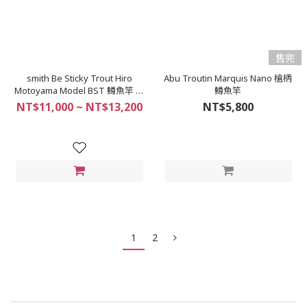
售完
smith Be Sticky Trout Hiro
Abu Troutin Marquis Nano 槍柄
Motoyama Model BST 鱒魚竿 溪
鱒魚竿
流竿
NT$11,000 ~ NT$13,200
NT$5,800
1
2