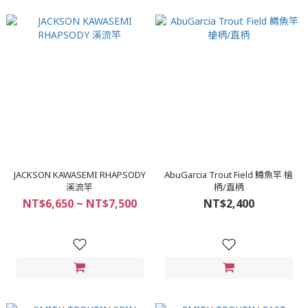
JACKSON KAWASEMI RHAPSODY
AbuGarcia Trout Field 鱒魚竿 槍
溪流竿
柄/直柄
NT$6,650 ~ NT$7,500
NT$2,400