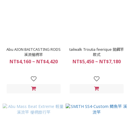
Abu AION BAITCASTING RODS
tailwalk Troutia feerique 拋餌竿
溪流槍柄竿
款式
NT$4,160 ~ NT$4,420
NT$5,450 ~ NT$7,180