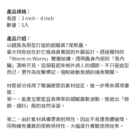
產品規格：
長度：3 inch、4 inch
數量：5入
產品介紹：
以餌魚為原型打造的超擬真T尾軟蟲。
最大特色就在於它極具真實感的外觀設計。透過獨特的
「Worm in Worm」雙層結構，透明蟲身內部的「魚內
臟」清晰可見，這個看起來格外誘人的細節，不只是造型
而已，更作為攻擊標記，強制啟動魚類的捕食開關。
材質部分採用了略偏硬質的素材設定，進一步帶來兩項優
勢：
第一，能產生緊密且高頻率的細膩震動波動，營造出「微
顫、細抖」般的自然泳姿。
第二，由於素材具備更高耐用性，因此不易遭魚體破壞，
同時擁有優異的掛鉤保持性，大幅提升實戰使用效率。