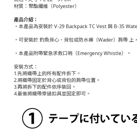
材質：聚酯纖維（Polyester）
產品介紹：
・本產品為安裝於 V-29 Backpack TC Vest 與 B-35 Wate
・可安裝於 釣魚背心、背包或防水褲（Wader）肩帶 上，用
・本產品附帶緊急求救口哨（Emergency Whistle）。
安裝方式：
1.先將織帶上的所有配件拆下。
2.將織帶固定於背心或背包的肩帶位置。
3.再將拆下的配件依序裝回。
4.最後將織帶穿過扣具並固定即可。