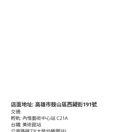
店面地址: 高雄市鼓山區西藏街191號
交通:
輕軌: 內惟藝術中心站 C21A
台鐵: 美術館站
公車路線73(大榮幼稚園站),