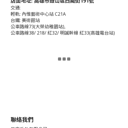
店面地址: 高雄市鼓山區西藏街191號
交通:
輕軌: 內惟藝術中心站 C21A
台鐵: 美術館站
公車路線73(大榮幼稚園站),
公車路線38/ 218/ 紅32/ 明誠幹線 紅33(高雄電台站)
聯絡我們