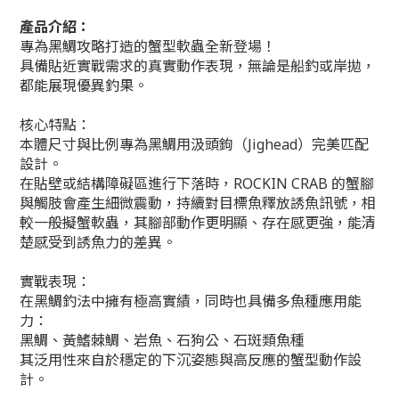
產品介紹：
專為黑鯛攻略打造的蟹型軟蟲全新登場！
具備貼近實戰需求的真實動作表現，無論是船釣或岸拋，
都能展現優異釣果。
核心特點：
本體尺寸與比例專為黑鯛用汲頭鉤（Jighead）完美匹配
設計。
在貼壁或結構障礙區進行下落時，ROCKIN CRAB 的蟹腳
與觸肢會產生細微震動，持續對目標魚釋放誘魚訊號，相
較一般擬蟹軟蟲，其腳部動作更明顯、存在感更強，能清
楚感受到誘魚力的差異。
實戰表現：
在黑鯛釣法中擁有極高實績，同時也具備多魚種應用能
力：
黑鯛、黃鰭棘鯛、岩魚、石狗公、石斑類魚種
其泛用性來自於穩定的下沉姿態與高反應的蟹型動作設
計。