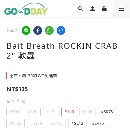
分享到
Bait Breath ROCKIN CRAB
2" 軟蟲
全店，滿1500TWD免運費
NT$135
顏色
: #140
#106
#120
#139
#140
#206
#S078
#S102
#S159
#S165
#S212
#S475