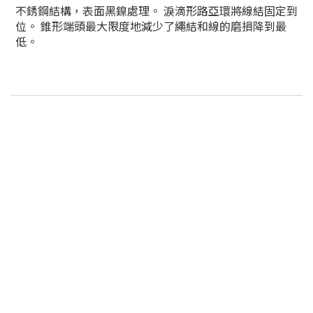
不銹鋼結構，表面黑鎳處理。 淚滴形路亞環將線結固定到
位。
錐形端頭最大限度地減少了繩結和線
的磨損降到最
低
。