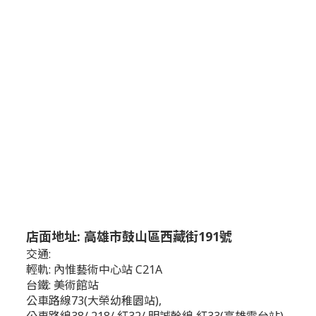
店面地址: 高雄市鼓山區西藏街191號
交通:
輕軌: 內惟藝術中心站 C21A
台鐵: 美術館站
公車路線73(大榮幼稚園站),
公車路線38/ 218/ 紅32/ 明誠幹線 紅33(高雄電台站)