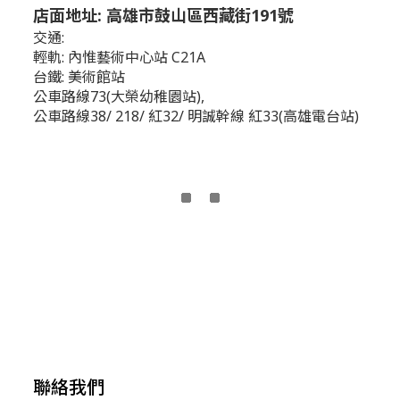
店面地址: 高雄市鼓山區西藏街191號
交通:
輕軌: 內惟藝術中心站 C21A
台鐵: 美術館站
公車路線73(大榮幼稚園站),
公車路線38/ 218/ 紅32/ 明誠幹線 紅33(高雄電台站)
聯絡我們