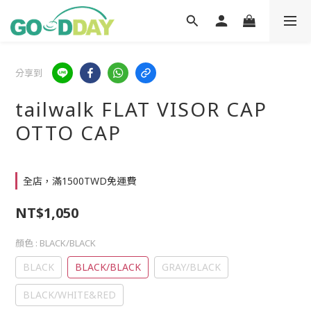
分享到
tailwalk FLAT VISOR CAP
OTTO CAP
全店，滿1500TWD免運費
NT$1,050
顏色
: BLACK/BLACK
BLACK
BLACK/BLACK
GRAY/BLACK
BLACK/WHITE&RED