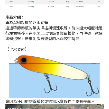
產品介紹：
專為黑鯛設計的浮水鉛筆
透過帶節奏感的竿尖操控與慢速收線，能快速大幅度地進
行左右橫移。在水面上以慢節奏製造擾動，再停頓，誘使
黑鯛追擊，帶來刺激感炸裂的水面咬餌瞬間。
【浮水姿態】
會因為使用的釣線種類或釣場水質條件而略有差異。