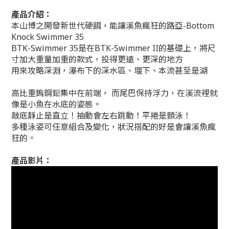
產品介紹：
本山博之開發新世代硬餌，能讓溪魚瘋狂的路亞-Bottom
Knock Swimmer 35
BTK-Swimmer 35是在BTK-Swimmer II的基礎上，將尺
寸加大重量加重的款式，投得更遠、更深的地方
用來攻略深淵，瀑布下的深水區、堰下、本流甚至是湖
高比重鎢鋼鉛集中在前端， 而尾巴保持浮力，在溪流裡就
像是小魚在水底的姿態。
敲底靜止是直立！
抽動會左右跳動！
平捲是顫泳！
多種泳姿可任意組合及變化，狀況搭配的好是會讓溪魚瘋
狂的。
產品影片：