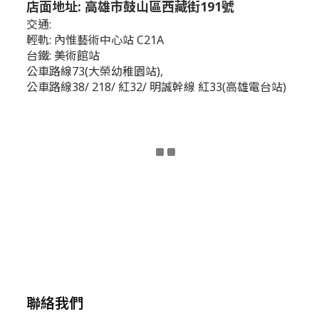
店面地址: 高雄市鼓山區西藏街191號
交通:
輕軌: 內惟藝術中心站 C21A
台鐵: 美術館站
公車路線73(大榮幼稚園站),
公車路線38/ 218/ 紅32/ 明誠幹線 紅33(高雄電台站)
聯絡我們