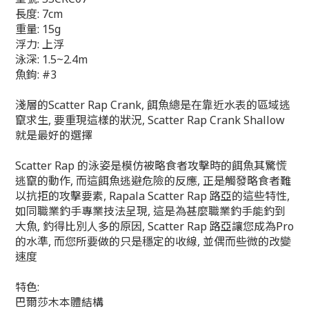
長度: 7cm
重量: 15g
浮力: 上浮
泳深: 1.5~2.4m
魚鉤: #3
淺層的Scatter Rap Crank, 餌魚總是在靠近水表的區域逃
竄求生, 要重現這樣的狀況, Scatter Rap Crank Shallow
就是最好的選擇
Scatter Rap 的泳姿是模仿被略食者攻擊時的餌魚其驚慌
逃竄的動作, 而這餌魚逃避危險的反應, 正是觸發略食者難
以抗拒的攻擊要素, Rapala Scatter Rap 路亞的這些特性,
如同職業釣手專業技法呈現, 這是為甚麼職業釣手能釣到
大魚, 釣得比別人多的原因, Scatter Rap 路亞讓您成為Pro
的水準, 而您所要做的只是穩定的收線, 並偶而些微的改變
速度
特色:
巴爾莎木本體結構