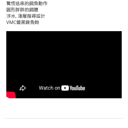
驚慌逃串的餌魚動作
圓形胖胖的餌體
浮水, 淺層搜尋設計
VMC鍍黑鎳魚鉤