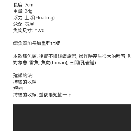
長度: 7cm
重量: 24g
浮力: 上浮(Floating)
泳深: 表層
魚鉤尺寸: #2/0
鱷魚頭加長加重強化版
本款鱷魚頭, 後置不鏽鋼螺旋槳, 操作時產生很大的噪音,
對象魚: 雷魚, 魚虎(toman), 三間(孔雀鱸)
建議釣法:
持續的收線
短抽
持續的收線, 並偶爾短抽一下