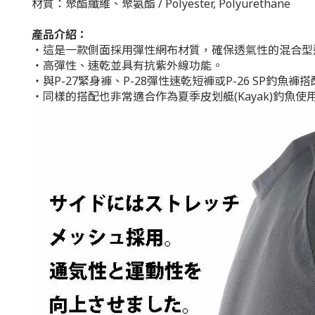
材質：聚酯纖維、聚氨酯 / Polyester, Polyurethane
產品介紹：
・這是一款側面採用彈性網布材質，確保透氣性的混合型
・高彈性、速乾並具有抗紫外線功能。
・與P-27緊身褲、P-28彈性速乾短褲或P-26 SP釣
・同樣的搭配也非常適合作為夏季皮划艇(Kayak)釣魚使