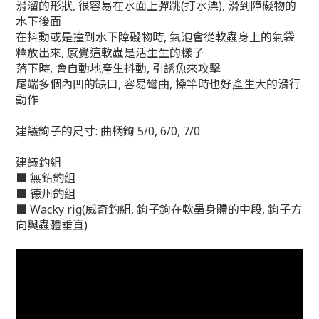
滑溜的形狀, 很容易在水面上彈跳(打水漂), 滑到障礙物的
水下後面
在抖動或是撞到水下障礙物時, 氣泡會從軟蟲身上的氣袋
釋放出來, 感覺這軟蟲是活生生的樣子
落下時, 會自動地產生抖動, 引誘魚來攻擊
尾端多個內凹的缺口, 容易彎曲, 操竿時也好產生大的滑行
動作
建議鉤子的尺寸: 曲柄鉤 5/0, 6/0, 7/0
建議釣組
■ 無鉛釣組
■ 德州釣組
■ Wacky rig(威奇釣組, 鉤子鉤在軟蟲身體的中段, 鉤子方
向與蟲體垂直)