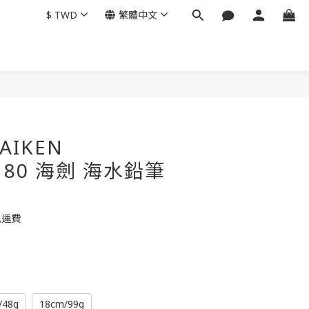
$
TWD
繁體中文
KAIKEN
/180 海劍 海水鉛筆
免運費
/48g
18cm/99g