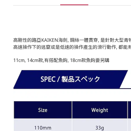
高剛性的路亞KAIKEN海劍, 鋼絲一體貫穿, 是針對大型青物而開發, 例如
高速操作下的逃竄或是低速的操作產生的滑行動作, 都能
11cm, 14cm款,有搭配魚鈎, 18cm款魚鈎要另購