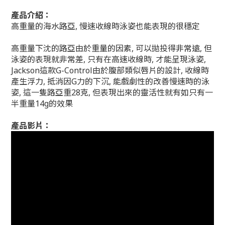
產品介紹：
高重量的海水路亞, 慢速收線時泳姿也能表現的很穩定
高重量下沈的路亞由於重量的因素, 可以拋投得非常遠, 但
泳姿的表現就非常差, 只有在高速收線時, 才能呈現泳姿,
Jackson這款G-Control由於腹部類似唇片的設計, 收線時
產生浮力, 抵消因G力的下沉, 能戲劇性的改善慢速時的泳
姿, 這一隻路亞重28克, 但表現出來的靈活性就有如只有一
半重量14g的效果
產品影片：