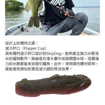
設計上的獨特之處：
波汃杯口（Popper Cup）
具有獨特
波汃杯口
設計的SkipDog，能夠產生
強力水壓潑
水的遛狗動作
。無論是在灌木叢中或是開闊水域，這種強
力的水壓都能有效吸引鱸魚。此外，使用彈性體材質時，
還能達到類似鉛筆型
波汃
餌的飛沫效果。