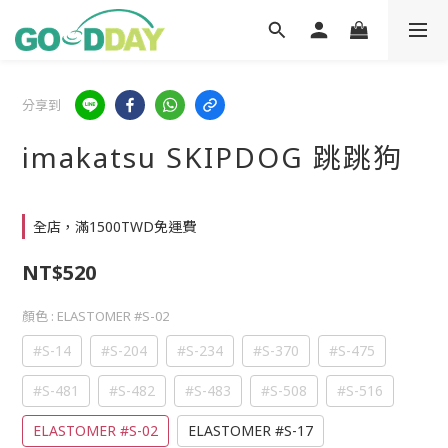
分享到
imakatsu SKIPDOG 跳跳狗
全店，滿1500TWD免運費
NT$520
顏色
: ELASTOMER #S-02
#S-14
#S-204
#S-234
#S-370
#S-475
#S-481
#S-482
#S-483
#S-508
#S-516
ELASTOMER #S-02
ELASTOMER #S-17