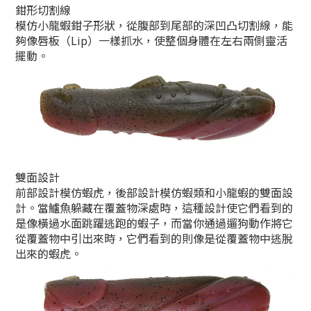
鉗形切割線
模仿小龍蝦鉗子形狀，從腹部到尾部的深凹凸切割線，能
夠像唇板（Lip）一樣抓水，使整個身體在左右兩側靈活
擺動。
雙面設計
前部設計模仿蝦虎，後部設計模仿蝦類和小龍蝦的雙面設
計。當鱸魚躲藏在覆蓋物深處時，這種設計使它們看到的
是像橫過水面跳躍逃跑的蝦子，而當你通過遛狗動作將它
從覆蓋物中引出來時，它們看到的則像是從覆蓋物中逃脫
出來的蝦虎。