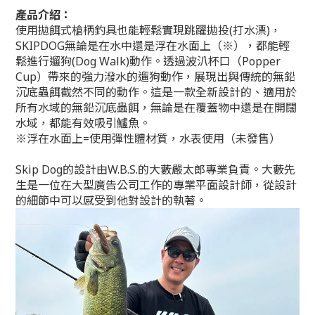
產品介紹：
使用拋餌式槍柄釣具也能輕鬆實現跳躍拋投(打水漂)，
SKIPDOG無論是在水中還是浮在水面上（※），都能輕
鬆進行遛狗(Dog Walk)動作。透過波汃杯口（Popper
Cup）帶來的強力潑水的遛狗動作，展現出與傳統的無鉛
沉底蟲餌截然不同的動作。這是一款全新設計的、適用於
所有水域的無鉛沉底蟲餌，無論是在覆蓋物中還是在開闊
水域，都能有效吸引鱸魚。
※浮在水面上=使用彈性體材質
，
水表使用（未發售）
Skip Dog的設計由W.B.S.的大藪嚴太郎專業負責。大藪先
生是一位在大型廣告公司工作的專業平面設計師，從設計
的細節中可以感受到他對設計的執著。