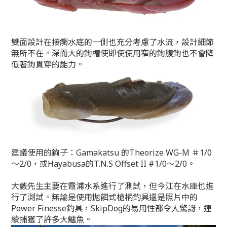
雙面設計在接觸水底的一側也充分考慮了水流，設計細節
無所不在。深而大的鉤槽使即使使用窄的鉤腹鉤也不會降
低著鉤貫穿的能力。
建議使用的鉤子：Gamakatsu 的Theorize WG-M ＃1/0
〜2/0，或Hayabusa的T.N.S Offset II #1/0〜2/0。
大藪先生主要在霞浦水系進行了測試，但今江在水庫也進
行了測試。無論是使用
拋餌式槍柄釣具
還是照片中的
Power Finesse釣具，SkipDog的易用性都令人驚訝，連
續捕獲了許多大鱸魚。