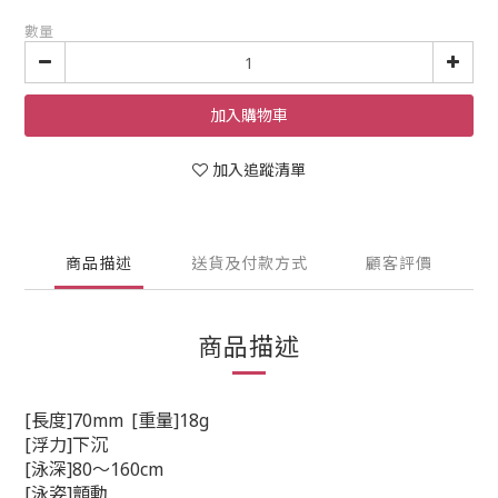
數量
加入購物車
加入追蹤清單
商品描述
送貨及付款方式
顧客評價
商品描述
[長度]70mm
[重量]18g
[浮力]下沉
[泳深]80〜160cm
[泳姿]顫動