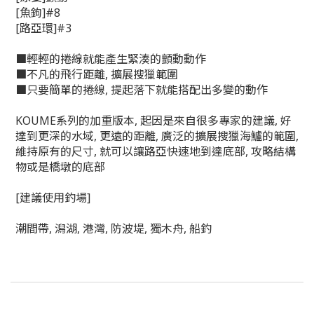
[魚鉤]#8
[路亞環]#3
■輕輕的捲線就能產生緊湊的顫動動作
■不凡的飛行距離, 擴展搜獵範圍
■只要簡單的捲線, 提起落下就能搭配出多變的動作
KOUME系列的加重版本, 起因是來自很多專家的建議, 好
達到更深的水域, 更遠的距離, 廣泛的擴展搜獵海鱸的範圍,
維持原有的尺寸, 就可以讓路亞快速地到達底部, 攻略結構
物或是橋墩的底部
[建議使用釣場]
潮間帶, 潟湖, 港灣, 防波堤, 獨木舟, 船釣