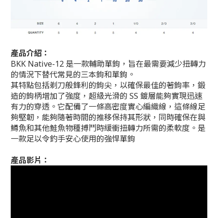
產品介紹：
BKK Native-12 是一款輔助單鉤，旨在最需要減少扭轉力
的情況下替代常見的三本鉤和單鉤。
其特點包括剃刀般鋒利的鉤尖，以確保最佳的著鉤率，鍛
造的鉤柄增加了強度，超級光滑的 SS 鍍層能夠實現迅速
有力的穿透。它配備了一條高密度實心編織線，這條線足
夠堅韌，能夠隨著時間的推移保持其形狀，同時確保在與
鱒魚和其他鮭魚物種搏鬥時緩衝扭轉力所需的柔軟度。是
一款足以令釣手安心使用的強悍單鉤
產品影片：