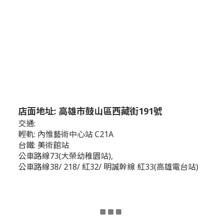
店面地址: 高雄市鼓山區西藏街191號
交通:
輕軌: 內惟藝術中心站 C21A
台鐵: 美術館站
公車路線73(大榮幼稚園站),
公車路線38/ 218/ 紅32/ 明誠幹線 紅33(高雄電台站)