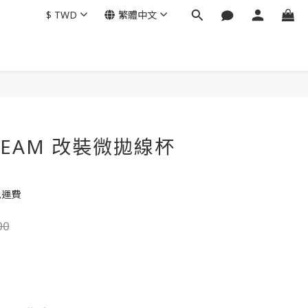
$
TWD
繁體中文
STREAM 改裝微拋線杯
免運費
00