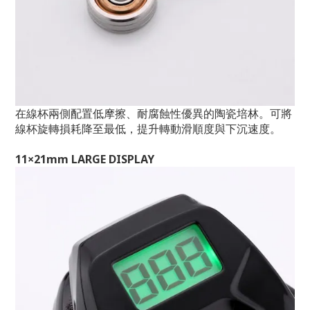
在線杯兩側配置低摩擦、耐腐蝕性優異的陶瓷培林。
可將
線杯旋轉損耗降至最低，提升轉動滑順度與下沉速度。
11×21mm LARGE DISPLAY