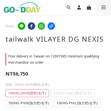
Share
tailwalk VILAYER DG NEXIS
Free delivery in Taiwan on 1200TWD minimum qualifying
merchandise on order
NT$6,750
型號
: 100HG-DH/R(雙把/右手)
100HG-DH/R(雙把/右手)
100HG-DH/L(雙把/左手)
100HG-PH/R(強力把/右手)
100HG-PH/L(強力把/左手)