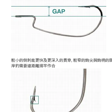
較小的倒刺能更快及更深入的貫穿, 較窄的
鉤尖與鉤柄的間
岸釣需要遠距離揚竿作合