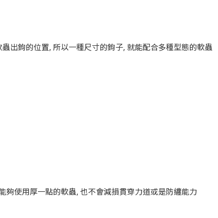
蟲出鉤的位置, 所以一種尺寸的鉤子, 就能配合多種型態的軟蟲
能夠使用厚一點的軟蟲, 也不會
減損
貫穿力道或是防纏能力