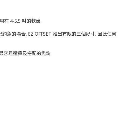
L 用在 4-5.5
吋的軟蟲
.
配釣魚的場合,
EZ OFFSET 推出有限的三個尺寸, 因此任何
ET最容易選擇及搭配的魚鉤