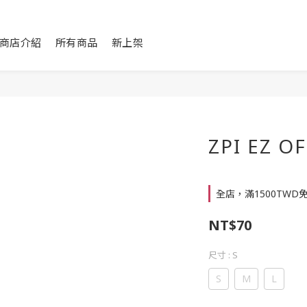
商店介紹
所有商品
新上架
ZPI EZ 
全店，滿1500TWD
NT$70
尺寸
: S
S
M
L