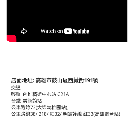
店面地址: 高雄市鼓山區西藏街191號
交通:
輕軌: 內惟藝術中心站 C21A
台鐵: 美術館站
公車路線73(大榮幼稚園站),
公車路線38/ 218/ 紅32/ 明誠幹線 紅33(高雄電台站)