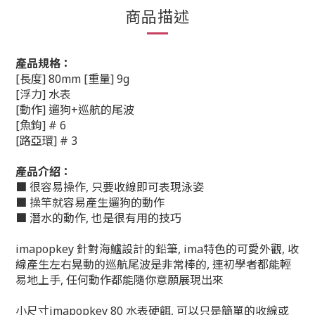
商品描述
產品規格：
[長度] 80mm [重量] 9g
[浮力] 水表
[動作] 遛狗+巡航的尾波
[魚鉤] # 6
[路亞環] # 3
產品介紹：
■ 很容易操作, 只要收線即可表現泳姿
■ 操竿就容易產生遛狗的動作
■ 潛水的動作, 也是很有用的技巧
imapopkey 針對海鱸設計的鉛筆, ima特色的可愛外觀, 收
線產生左右晃動的巡航尾波是非常棒的, 連初學者都能輕
易地上手, 任何動作都能隨你意願展現出來
小尺寸imapopkey 80 水表硬餌, 可以只是簡單的收線或